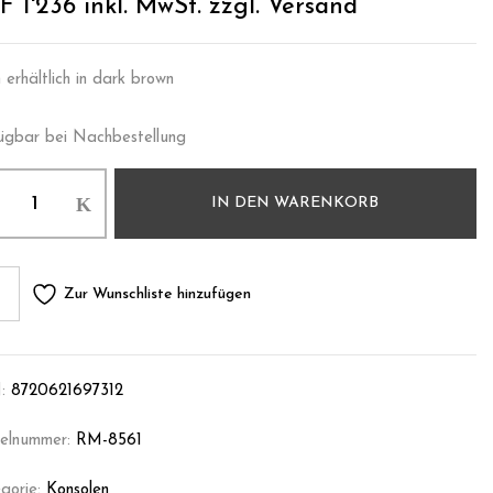
F
1'236
inkl. MwSt. zzgl. Versand
 erhältlich in dark brown
ügbar bei Nachbestellung
IN DEN WARENKORB
Zur Wunschliste hinzufügen
:
8720621697312
kelnummer:
RM-8561
gorie:
Konsolen