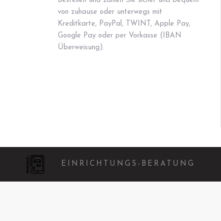
Bestellen und zahlen Sie sicher und bequem
von zuhause oder unterwegs mit
Kreditkarte, PayPal, TWINT, Apple Pay,
Google Pay oder per Vorkasse (IBAN
Überweisung).
EINRICHTUNGS-BERATUNG