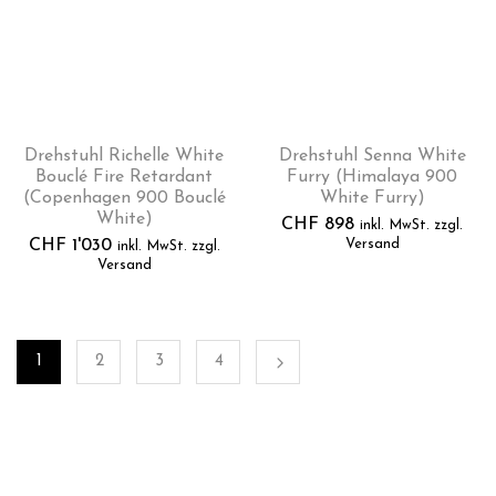
Drehstuhl Richelle White
Drehstuhl Senna White
Bouclé Fire Retardant
Furry (Himalaya 900
(Copenhagen 900 Bouclé
White Furry)
White)
CHF
898
inkl. MwSt. zzgl.
CHF
1'030
Versand
inkl. MwSt. zzgl.
Versand
1
2
3
4