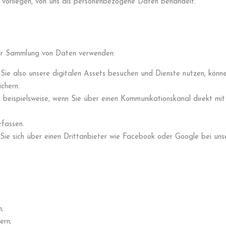
n vorliegen, von uns als personenbezogene Daten behandelt.
zur Sammlung von Daten verwenden:
ie also unsere digitalen Assets besuchen und Dienste nutzen, könn
chern.
, beispielsweise, wenn Sie über einen Kommunikationskanal direkt mi
rfassen.
 Sie sich über einen Drittanbieter wie Facebook oder Google bei un
n;
ern;