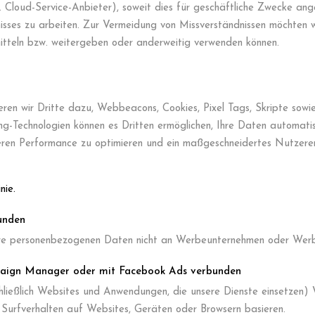
. Cloud-Service-Anbieter), soweit dies für geschäftliche Zwecke ange
sses zu arbeiten. Zur Vermeidung von Missverständnissen möchten wir
tteln bzw. weitergeben oder anderweitig verwenden können.
eren wir Dritte dazu, Webbeacons, Cookies, Pixel Tags, Skripte sowi
ing-Technologien können es Dritten ermöglichen, Ihre Daten automati
deren Performance zu optimieren und ein maßgeschneidertes Nutzererl
nie.
unden
ere personenbezogenen Daten nicht an Werbeunternehmen oder Wer
mpaign Manager oder mit Facebook Ads verbunden
chließlich Websites und Anwendungen, die unsere Dienste einsetzen) 
en Surfverhalten auf Websites, Geräten oder Browsern basieren.