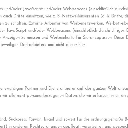
ies und/oder JavaScript und/oder Webbeacons (einschließlich durc
auch Dritte einsetzen, wie z. B. Netzwerkinserenten (d. h. Dritte,
gen zu schalten. Externe Anbieter von Werbenetzwerken, Werbetreib
der JavaScript und/oder Webbeacons (einschließlich durchsichtiger 
r Anzeigen zu messen und Werbeinhalte für Sie anzupassen. Diese D
jeweiligen Drittanbieters und nicht dieser hier.
enswürdigen Partner und Dienstanbieter auf der ganzen Welt ansäss
 wir alle nicht personenbezogenen Daten, die wir erfassen, in unters
and, Südkorea, Taiwan, Israel und soweit für die ordnungsgemäße Be
tert) in anderen Rechtsordnungen gepflegt, verarbeitet und gespeic