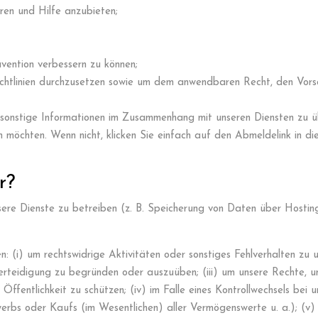
en und Hilfe anzubieten;
vention verbessern zu können;
htlinien durchzusetzen sowie um dem anwendbaren Recht, den Vorsc
 sonstige Informationen im Zusammenhang mit unseren Diensten zu ü
en möchten. Wenn nicht, klicken Sie einfach auf den Abmeldelink in di
r?
ere Dienste zu betreiben (z. B. Speicherung von Daten über Hosting-
 (i) um rechtswidrige Aktivitäten oder sonstiges Fehlverhalten zu 
erteidigung zu begründen oder auszuüben; (iii) um unsere Rechte, 
 Öffentlichkeit zu schützen; (iv) im Falle eines Kontrollwechsels bei 
bs oder Kaufs (im Wesentlichen) aller Vermögenswerte u. a.); (v)