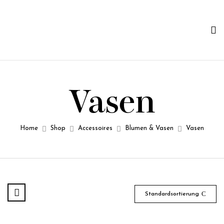
Vasen
Home
Shop
Accessoires
Blumen & Vasen​
Vasen
Standardsortierung