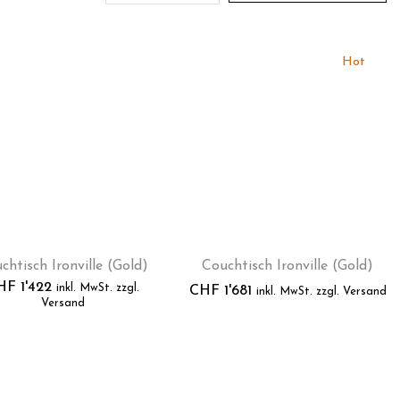
Hot
chtisch Ironville (Gold)
Couchtisch Ironville (Gold)
HF
1'422
inkl. MwSt. zzgl.
CHF
1'681
inkl. MwSt. zzgl. Versand
Versand