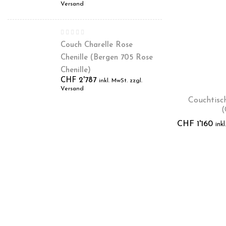
Versand
Couch Charelle Rose
Chenille (Bergen 705 Rose
Chenille)
CHF
2'787
inkl. MwSt. zzgl.
Versand
Couchtisch
(
CHF
1'160
ink