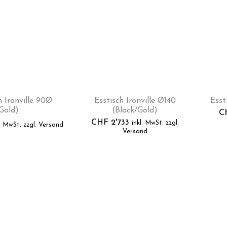
 Ironville 90Ø
Esstisch Ironville Ø140
Esst
Gold)
(Black/Gold)
C
CHF
2'733
inkl. MwSt. zzgl.
l. MwSt. zzgl. Versand
Versand