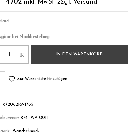
F
4'702
inkl. MwSt. zzgl. Versand
dard
ügbar bei Nachbestellung
IN DEN WARENKORB
Zur Wunschliste hinzufügen
:
8720621691785
kelnummer:
RM--WA-0011
gorie:
Wandschmuck