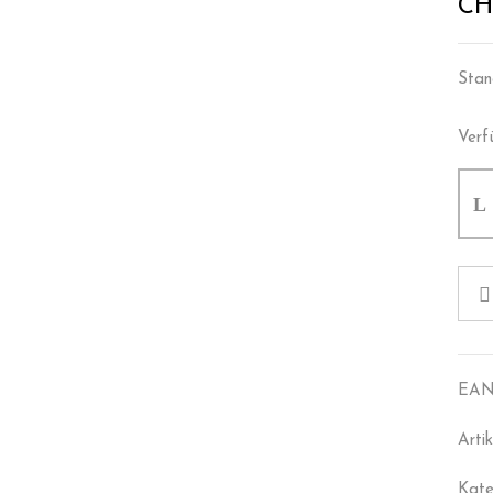
CH
Stan
Verf
EAN
Arti
Kate