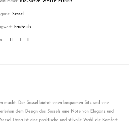
kelnummer:
RM-S4596 WHITE FURRY
gorie:
Sessel
agwort:
Fauteuils
n :
aum macht. Der Sessel bietet einen bequemen Sitz und eine
verleihen dem Design des Sessels eine Note von Eleganz und
essel Dana ist eine praktische und stilvolle Wahl, die Komfort