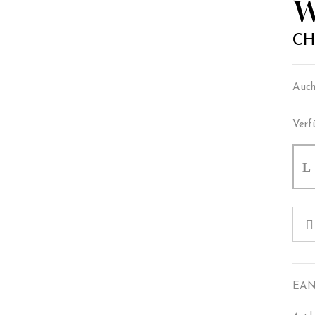
W
CH
Auch 
Verf
EAN