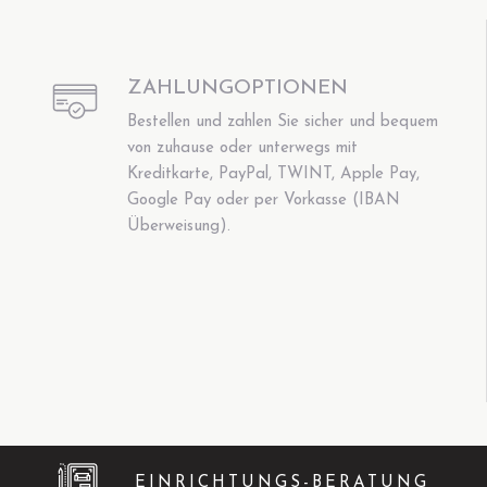
ZAHLUNGOPTIONEN
Bestellen und zahlen Sie sicher und bequem
von zuhause oder unterwegs mit
Kreditkarte, PayPal, TWINT, Apple Pay,
Google Pay oder per Vorkasse (IBAN
Überweisung).
EINRICHTUNGS-BERATUNG