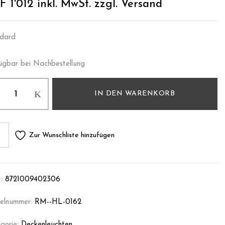
F
1'012
inkl. MwSt. zzgl. Versand
dard
ügbar bei Nachbestellung
IN DEN WARENKORB
Zur Wunschliste hinzufügen
:
8721009402306
kelnummer:
RM--HL-0162
gorie:
Deckenleuchten