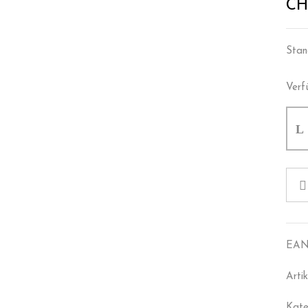
CH
Stan
Verf
EAN
Arti
Kate