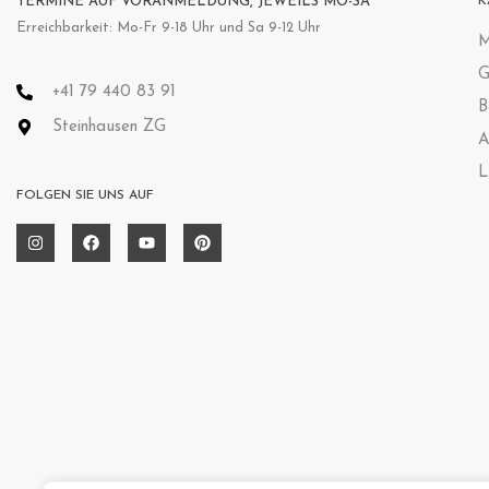
TERMINE AUF VORANMELDUNG, JEWEILS MO-SA
K
Erreichbarkeit: Mo-Fr 9-18 Uhr und Sa 9-12 Uhr
M
G
+41 79 440 83 91
B
Steinhausen ZG
A
L
FOLGEN SIE UNS AUF