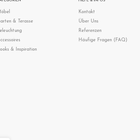
ATEGORIEN
HILFE & INFOS
öbel
Kontak
t
arten & Terasse
Über Uns
eleuchtung
Referenzen
ccessoires
Häufige Fragen (FAQ)
ooks & Inspiration