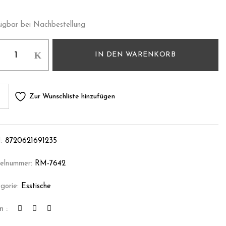
ügbar bei Nachbestellung
IN DEN WARENKORB
Zur Wunschliste hinzufügen
:
8720621691235
kelnummer:
RM-7642
gorie:
Esstische
n :