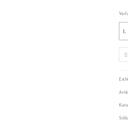
Verf
EAN
Arti
Kate
Schl