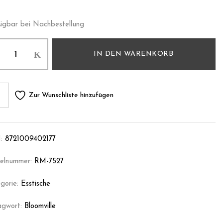
ügbar bei Nachbestellung
IN DEN WARENKORB
Zur Wunschliste hinzufügen
:
8721009402177
kelnummer:
RM-7527
gorie:
Esstische
agwort:
Bloomville