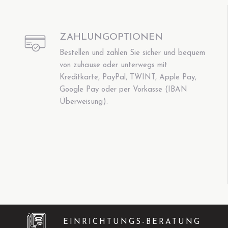
ZAHLUNGOPTIONEN
Bestellen und zahlen Sie sicher und bequem
von zuhause oder unterwegs mit
Kreditkarte, PayPal, TWINT, Apple Pay,
Google Pay oder per Vorkasse (IBAN
Überweisung).
EINRICHTUNGS-BERATUNG