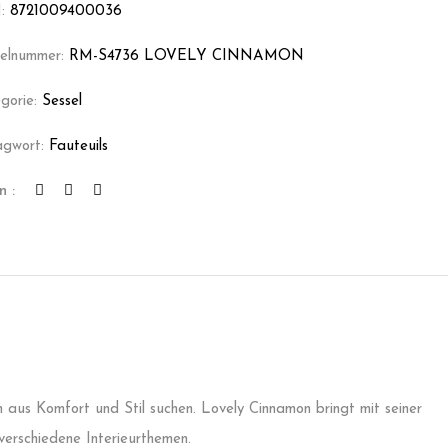
:
8721009400036
kelnummer:
RM-S4736 LOVELY CINNAMON
gorie:
Sessel
agwort:
Fauteuils
n :
on aus Komfort und Stil suchen. Lovely Cinnamon bringt mit seiner
verschiedene Interieurthemen.