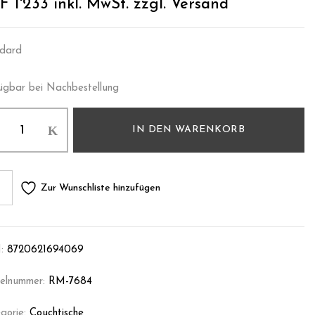
F
1'233
inkl. MwSt. zzgl. Versand
dard
ügbar bei Nachbestellung
IN DEN WARENKORB
Zur Wunschliste hinzufügen
:
8720621694069
kelnummer:
RM-7684
gorie:
Couchtische