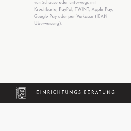
von zuhause oder unterwegs mit
Kreditkarte, PayPal, TWINT, Apple Pay,
Google Pay oder per Vorkasse (IBAN
Überweisung).
EINRICHTUNGS-BERATUNG