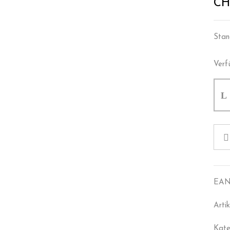
CH
Stan
Verf
EAN
Arti
Kate