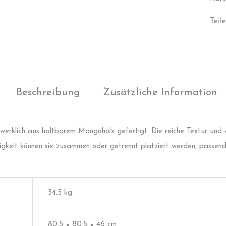
Teile
Beschreibung
Zusätzliche Information
ndwerklich aus haltbarem Mangoholz gefertigt. Die reiche Textur un
igkeit können sie zusammen oder getrennt platziert werden, passend 
34.5 kg
80.5 × 80.5 × 46 cm