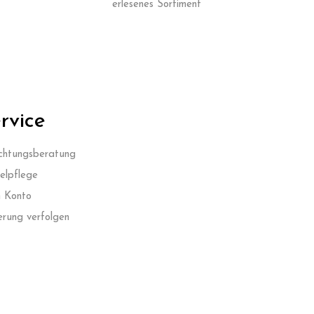
erlesenes Sortiment
rvice
ichtungsberatung
lpflege
 Konto
erung verfolgen