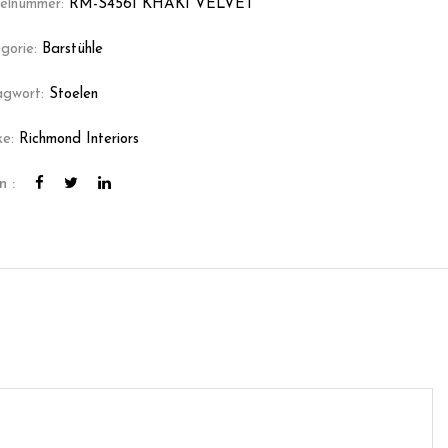
kelnummer:
RM-S4561 KHAKI VELVET
gorie:
Barstühle
agwort:
Stoelen
ke:
Richmond Interiors
n :