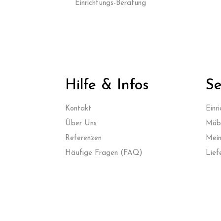
Einrichtungs-Beratung
Hilfe & Infos
Se
Kontak
t
Einr
Über Uns
Möbe
Referenzen
Mein
Häufige Fragen (FAQ)
Lief