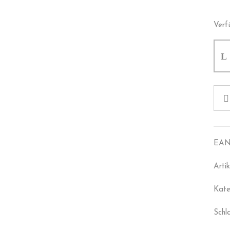
Verf
EAN
Arti
Kate
Schl