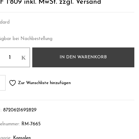
F
1'809
inkl. MwSt. zzgl. Versand
dard
ügbar bei Nachbestellung
IN DEN WARENKORB
Zur Wunschliste hinzufügen
:
8720621692829
kelnummer:
RM-7665
gorie:
Konsolen