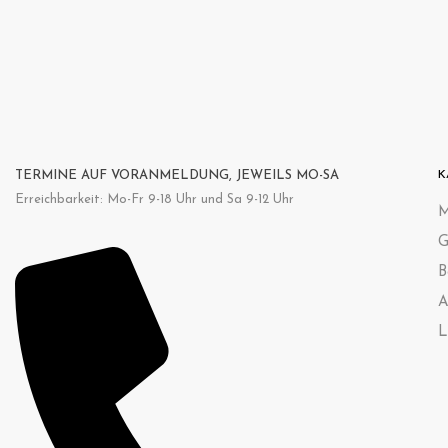
TERMINE AUF VORANMELDUNG, JEWEILS MO-SA
K
Erreichbarkeit: Mo-Fr 9-18 Uhr und Sa 9-12 Uhr
M
G
B
A
L