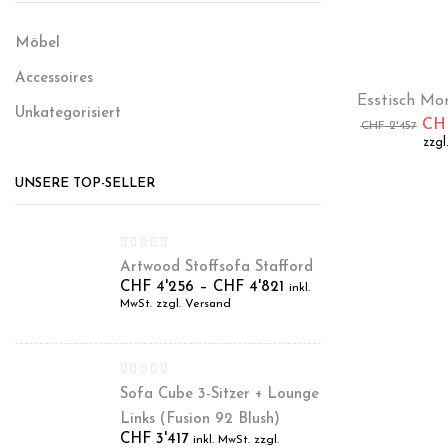
Möbel
-50%
Accessoires
Esstisch Mon
Unkategorisiert
CH
CHF
2'457
zzgl
UNSERE TOP-SELLER
Artwood Stoffsofa Stafford
CHF
4'256
–
CHF
4'821
inkl.
MwSt. zzgl. Versand
Sofa Cube 3-Sitzer + Lounge
Links (Fusion 92 Blush)
CHF
3'417
inkl. MwSt. zzgl.