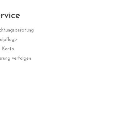
rvice
ichtungsberatung
lpflege
 Konto
erung verfolgen