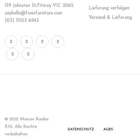
179 Johnston St,Fitzroy VIC 3065
L
ieferung verfolgen
sayhello@funiofurniture.com
V
ersand & Lieferung
(03) 7003 6943
© 2021 Maison Ruidini
KIG. Alle Rechte
DATENSCHUTZ
AGBS
vorbehalten.