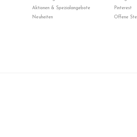
A
ktionen & Spezialangebote
Pinterest
N
euheiten
O
ffene Ste